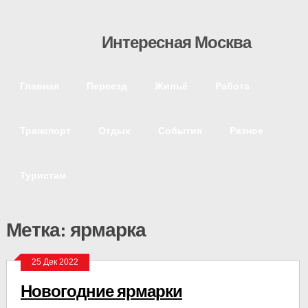
Интересная Москва
Главная
Переезд
Жильё
Работа
Транспорт
Отдых
События
Разное
Туристам
Метка: ярмарка
25 Дек 2022
Новогодние ярмарки