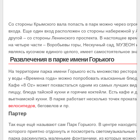
Со стороны Крымского вала попасть в парк можно через огро
входа. Еще один вход расположен со стороны набережной у А
другой – со стороны Ленинского проспекта. В настоящее врем
на четыре части – Воробьевы горы, Нескучный сад, МУЗЕОН и П
являясь кусочком единого целого, имеет самостоятельное зна
Развлечения в парке имени Горького
На территории парка имени Горького есть множество ресторан
у воды «Времена года» можно попробовать изысканные блюда 
Кафе «8 Oz» может похвастаться одним из самых лучших видов
пиццу, блюда тайской кухни и горячие коктейли. Есть кафе и д
вьетнамской кухни. В парке работает несколько точек проката 
велосипедов
, беговелов и пр.
Партер
Так еще ещё называют сам Парк Горького. В центре находитс
которого приятно отдохнуть и посмотреть светомузыкальные п
парка раскинулись маленькие фонтанчики, из которых можно пи