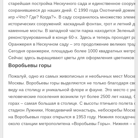
старейшая постройка Нескучного сада и единственное сооруж
сохранившееся до наших дней. С 1990 года Охотничий домик 
игр «Что? Где? Когда?». В саду сохранилось множество элемен
исторических сооружений: каскадный фонтан, грот и летний д
каменные мосты. В западной части парка находится Зеленый т
реконструированный в конце 60-х. Здесь и теперь проходят р
Оранжерея в Нескучном саду – это продолжение великих тради
Сегодня оранжереи, площадью более 1000 квадратных метров
Сейчас здесь выращивают цветы для оформления цветников П
Воробьевы горы
Пожалуй, одно из самых живописных и необычных мест Москвы
Москвы. Воробьевы горы выделяются не только благодаря св
виду на столицу и уникальной флоре и фауне. Это место с ун
человеческие поселения возникли тут более 2500 лет назад.
горах – самая большая в столице. С высоты птичьего полета 
стадион Лужники, Новодевичий монастырь, небоскребы Москв
на Воробьевых горах открылся в 1953 году. Нижняя посадочная
около станции метрополитена «Воробьевы Горы». Нижняя – н