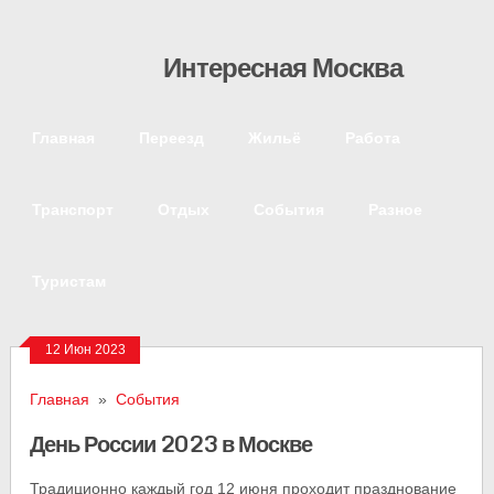
Интересная Москва
Главная
Переезд
Жильё
Работа
Транспорт
Отдых
События
Разное
Туристам
12 Июн 2023
Главная
»
События
День России 2023 в Москве
Традиционно каждый год 12 июня проходит празднование