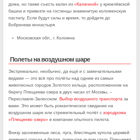
дома, но также съесть калач из
«Калачной»
у кремлёвской
башни и привезти на гостинцы знаменитую коломенскую
пастилу. Если будут силы и время, то дойдите до
Бобренева монастыря.
Московская обл., г. Коломна
Полеты на воздушном шаре
Экстремально, необычно, да ещё и с замечательными
видами — это всё про полёты над одним из самых
живописных городов Золотого кольца, расположенном на
берегу Плещеева озера в двух часах от Москвы, –
Переславле-Залесском.
Выбор воздушного транспорта
за
вами. Это может быть романтическое свидание на
воздушном шаре или стремительный полёт с
аэродрома
«Плещеево озеро»
в компании опытного пилота.
Внизу заснеженные леса, луга, блестящие купола церквей
древнего города и белая, покрытая льдом гладь Плещеева