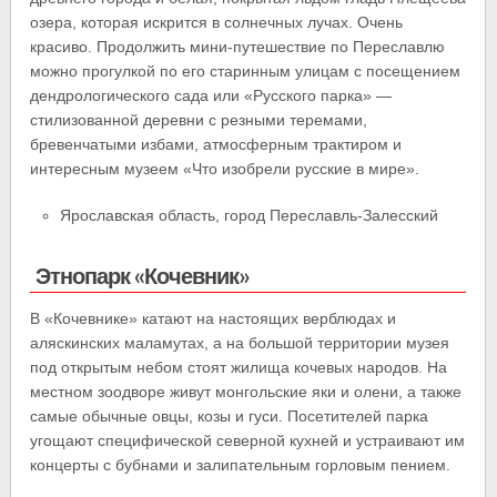
озера, которая искрится в солнечных лучах. Очень
красиво. Продолжить мини-путешествие по Переславлю
можно прогулкой по его старинным улицам с посещением
дендрологического сада или «Русского парка» —
стилизованной деревни с резными теремами,
бревенчатыми избами, атмосферным трактиром и
интересным музеем «Что изобрели русские в мире».
Ярославская область, город Переславль-Залесский
Этнопарк «Кочевник»
В «Кочевнике» катают на настоящих верблюдах и
аляскинских маламутах, а на большой территории музея
под открытым небом стоят жилища кочевых народов. На
местном зоодворе живут монгольские яки и олени, а также
самые обычные овцы, козы и гуси. Посетителей парка
угощают специфической северной кухней и устраивают им
концерты с бубнами и залипательным горловым пением.