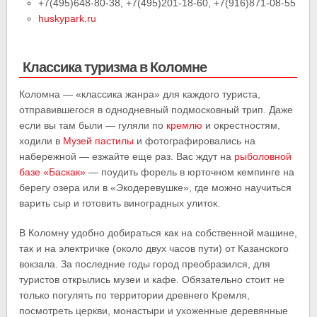
+7(495)648-80-38, +7(495)201-18-60, +7(916)871-08-55
huskypark.ru
Классика туризма в Коломне
Коломна — «классика жанра» для каждого туриста,
отправившегося в однодневный подмосковный трип. Даже
если вы там были — гуляли по
кремлю
и окрестностям,
ходили в
Музей пастилы
и фотографировались на
набережной — езжайте еще раз. Вас ждут на
рыболовной
базе «Баскак»
— поудить форель в юрточном кемпинге на
берегу озера или в «Экодеревушке», где можно научиться
варить сыр и готовить виноградных улиток.
В Коломну удобно добираться как на собственной машине,
так и на электричке (около двух часов пути) от Казанского
вокзала. За последние годы город преобразился, для
туристов открылись музеи и кафе. Обязательно стоит не
только погулять по территории древнего Кремля,
посмотреть церкви, монастыри и ухоженные деревянные