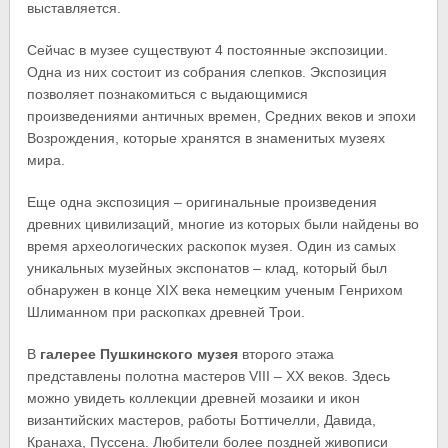
выставляется.
Сейчас в музее существуют 4 постоянные экспозиции.
Одна из них состоит из собрания слепков. Экспозиция
позволяет познакомиться с выдающимися
произведениями античных времен, Средних веков и эпохи
Возрождения, которые хранятся в знаменитых музеях
мира.
Еще одна экспозиция – оригинальные произведения
древних цивилизаций, многие из которых были найдены во
время археологических раскопок музея. Один из самых
уникальных музейных экспонатов – клад, который был
обнаружен в конце XIX века немецким ученым Генрихом
Шлиманном при раскопках древней Трои.
В
галерее Пушкинского музея
второго этажа
представлены полотна мастеров VIII – XX веков. Здесь
можно увидеть коллекции древней мозаики и икон
византийских мастеров, работы Боттичелли, Давида,
Кранаха, Пуссена. Любители более поздней живописи