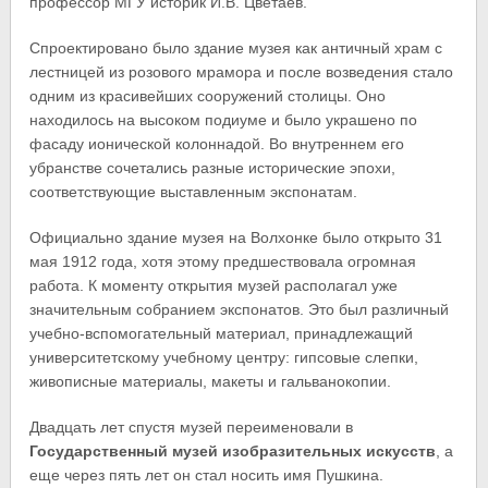
профессор МГУ историк И.В. Цветаев.
Спроектировано было здание музея как античный храм с
лестницей из розового мрамора и после возведения стало
одним из красивейших сооружений столицы. Оно
находилось на высоком подиуме и было украшено по
фасаду ионической колоннадой. Во внутреннем его
убранстве сочетались разные исторические эпохи,
соответствующие выставленным экспонатам.
Официально здание музея на Волхонке было открыто 31
мая 1912 года, хотя этому предшествовала огромная
работа. К моменту открытия музей располагал уже
значительным собранием экспонатов. Это был различный
учебно-вспомогательный материал, принадлежащий
университетскому учебному центру: гипсовые слепки,
живописные материалы, макеты и гальванокопии.
Двадцать лет спустя музей переименовали в
Государственный музей изобразительных искусств
, а
еще через пять лет он стал носить имя Пушкина.