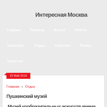
Интересная Москва
Главная
Переезд
Жильё
Работа
Транспорт
Отдых
События
Разное
Туристам
25 Май 2016
Главная
»
Отдых
Пушкинский музей
Музей изобразительных искусств имени