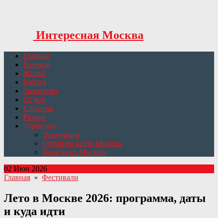
Интересная Москва
Главная
Переезд
Жильё
Работа
Транспорт
Отдых
События
Разное
Туристам
Экскурсии
Отели на карте Москвы
Билеты из Москвы
02 Июн 2026
Главная
»
Фестивали
Лето в Москве 2026: программа, даты
и куда идти