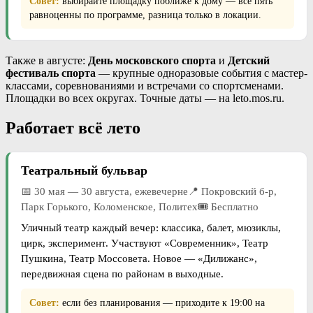
Совет:
выбирайте площадку поближе к дому — все пять
равноценны по программе, разница только в локации.
Также в августе:
День московского спорта
и
Детский
фестиваль спорта
— крупные одноразовые события с мастер-
классами, соревнованиями и встречами со спортсменами.
Площадки во всех округах. Точные даты — на leto.mos.ru.
Работает всё лето
Театральный бульвар
📅 30 мая — 30 августа, ежевечерне📍 Покровский б-р,
Парк Горького, Коломенское, Политех🎟 Бесплатно
Уличный театр каждый вечер: классика, балет, мюзиклы,
цирк, эксперимент. Участвуют «Современник», Театр
Пушкина, Театр Моссовета. Новое — «Дилижанс»,
передвижная сцена по районам в выходные.
Совет:
если без планирования — приходите к 19:00 на