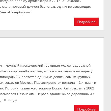
, когда по проекту архитектора К.А. Тона началось
вокзала, который должен был стать одним из связующих
Санкт-Петербургом
Подробнее
ал – крупный пассажирский терминал железнодорожной
-Пассажирская-Казанская, который находится по адресу
площадь 2 и является одним из девяти самых крупных
х вокзалов Москвы. Пассажиропоток вокзала – 1,4 тысячи
о. История Казанского вокзала Вокзал был открыт в 1862
н назывался Рязанским. Первое здание было деревянным с
очетов, да
Подробнее