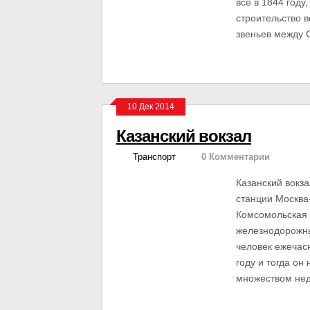
все в 1844 году
строительство 
звеньев между 
10 Дек 2014
Казанский вокзал
Транспорт
0 Комментарии
Казанский вокз
станции Москва
Комсомольская 
железнодорожны
человек ежечасн
году и тогда о
множеством нед