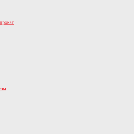
 прокат
том