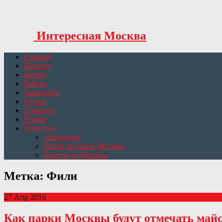
Интересная Москва
Главная
Переезд
Жильё
Работа
Транспорт
Отдых
События
Разное
Туристам
Экскурсии
Отели на карте Москвы
Билеты из Москвы
Метка: Фили
27 Апр 2016
Как парки Москвы будут отмечать май