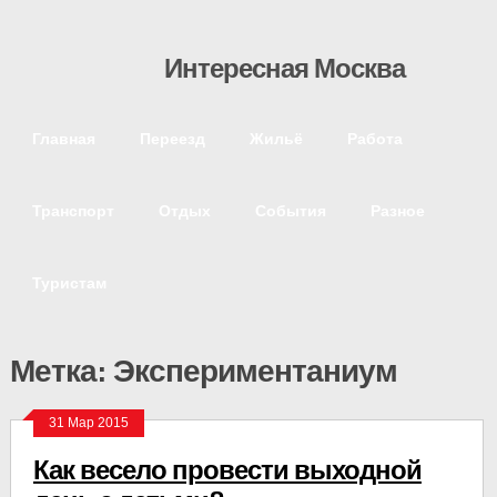
Интересная Москва
Главная
Переезд
Жильё
Работа
Транспорт
Отдых
События
Разное
Туристам
Метка: Экспериментаниум
31 Мар 2015
Как весело провести выходной