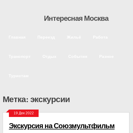
Интересная Москва
Главная
Переезд
Жильё
Работа
Транспорт
Отдых
События
Разное
Туристам
Метка: экскурсии
19 Дек 2022
Экскурсия на Союзмультфильм