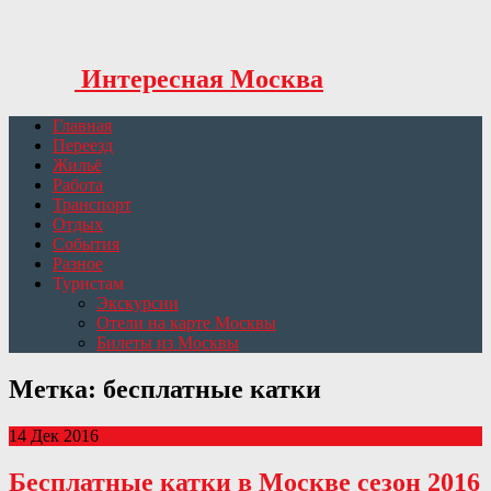
Интересная Москва
Главная
Переезд
Жильё
Работа
Транспорт
Отдых
События
Разное
Туристам
Экскурсии
Отели на карте Москвы
Билеты из Москвы
Метка: бесплатные катки
14 Дек 2016
Бесплатные катки в Москве сезон 2016