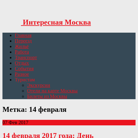
Интересная Москва
Главная
Переезд
Жильё
Работа
Транспорт
Отдых
События
Разное
Туристам
Экскурсии
Отели на карте Москвы
Билеты из Москвы
Метка: 14 февраля
07 Фев 2017
14 февраля 2017 года: День