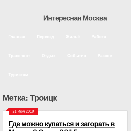
Интересная Москва
Главная
Переезд
Жильё
Работа
Транспорт
Отдых
События
Разное
Туристам
Метка: Троицк
21 Июл 2018
Где можно купаться и загорать в