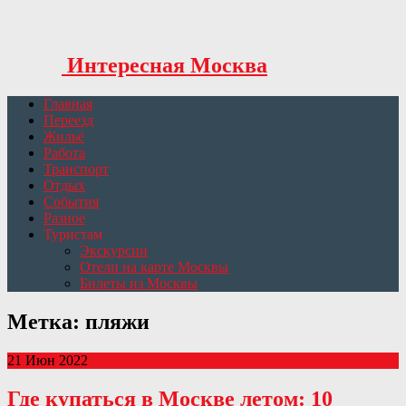
Интересная Москва
Главная
Переезд
Жильё
Работа
Транспорт
Отдых
События
Разное
Туристам
Экскурсии
Отели на карте Москвы
Билеты из Москвы
Метка: пляжи
21 Июн 2022
Где купаться в Москве летом: 10