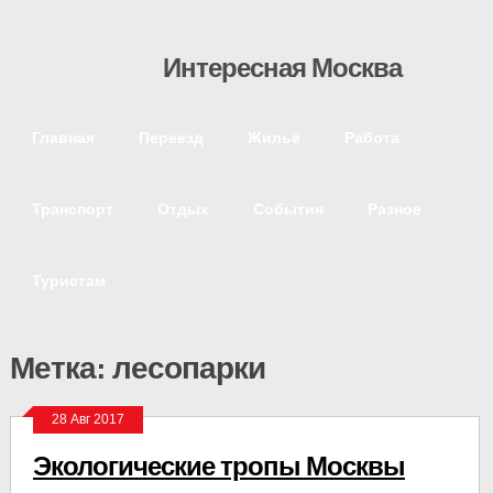
Интересная Москва
Главная
Переезд
Жильё
Работа
Транспорт
Отдых
События
Разное
Туристам
Метка: лесопарки
28 Авг 2017
Экологические тропы Москвы