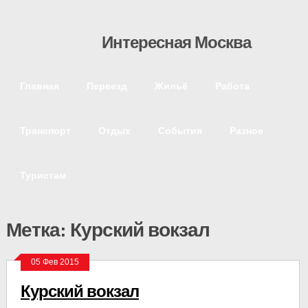
Интересная Москва
Главная
Переезд
Жильё
Работа
Транспорт
Отдых
События
Разное
Туристам
Метка: Курский вокзал
05 Фев 2015
Курский вокзал