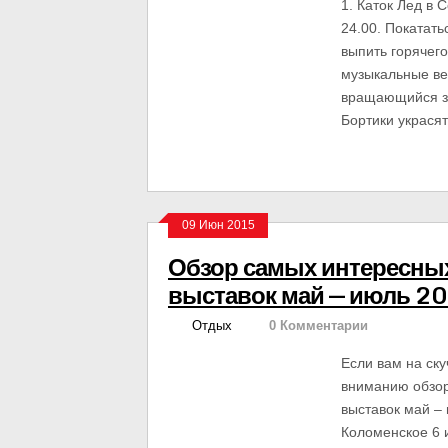
1. Каток Лед в 
24.00. Покатать
выпить горячего
музыкальные ве
вращающийся зе
Бортики украся
09 Июн 2015
Обзор самых интересных
выставок май — июль 20
Отдых
0 Комментарии
Если вам на ск
вниманию обзор
выставок май – 
Коломенское 6 