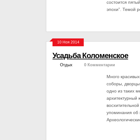
состоится пяты
эпохи”. Темой р
10 Ноя 2014
Усадьба Коломенское
Отдых
0 Комментарии
Много красивых 
соборы, дворцы
одно из таких м
архитектурный 
восхитительной
упоминания об э
Археологически