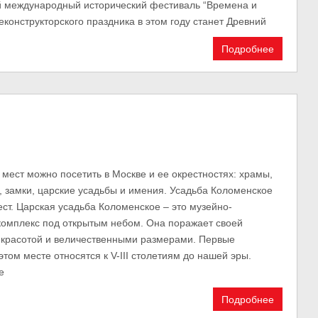
й международный исторический фестиваль “Времена и
еконструкторского праздника в этом году станет Древний
Подробнее
мест можно посетить в Москве и ее окрестностях: храмы,
, замки, царские усадьбы и имения. Усадьба Коломенское
ест. Царская усадьба Коломенское – это музейно-
комплекс под открытым небом. Она поражает своей
 красотой и величественными размерами. Первые
том месте относятся к V-III столетиям до нашей эры.
е
Подробнее