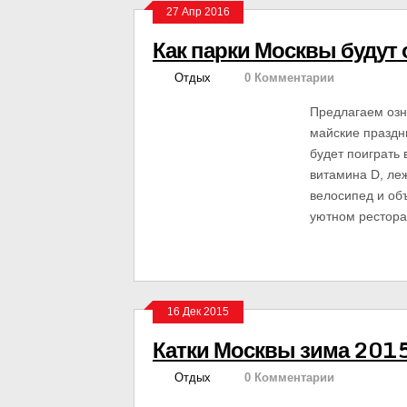
27 Апр 2016
Как парки Москвы будут
Отдых
0 Комментарии
Предлагаем озн
майские праздни
будет поиграть 
витамина D, леж
велосипед и об
уютном рестора
16 Дек 2015
Катки Москвы зима 201
Отдых
0 Комментарии