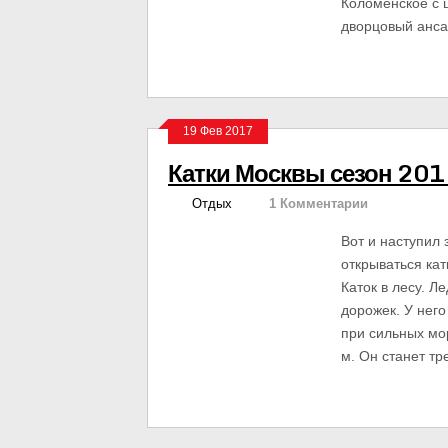
Коломенское с ш
дворцовый анса
19 Фев 2017
Катки Москвы сезон 20
Отдых
1 Комментарии
Вот и наступил
открываться кат
Каток в лесу. 
дорожек. У него
при сильных мор
м. Он станет т